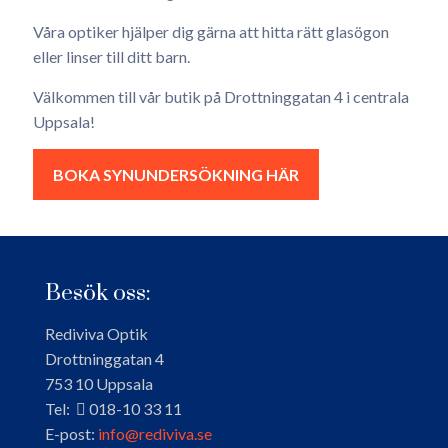
Våra optiker hjälper dig gärna att hitta rätt glasögon
eller linser till ditt barn.
Välkommen till vår butik på Drottninggatan 4 i centrala
Uppsala!
BOKA SYNUNDERSÖKNING HÄR
Besök oss:
Rediviva Optik
Drottninggatan 4
753 10 Uppsala
Tel:
018-10 33 11
E-post:
info@rediviva.se