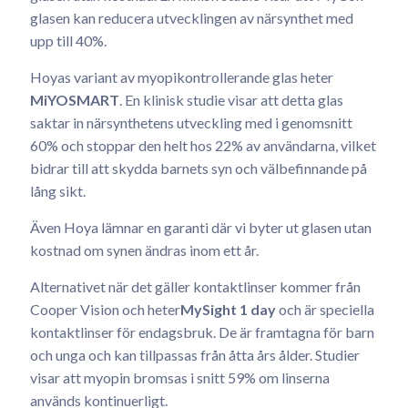
glasen kan reducera utvecklingen av närsynthet med
upp till 40%.
Hoyas variant av myopikontrollerande glas heter
MiYOSMART
. En klinisk studie visar att detta glas
saktar in närsynthetens utveckling med i genomsnitt
60% och stoppar den helt hos 22% av användarna, vilket
bidrar till att skydda barnets syn och välbefinnande på
lång sikt.
Även Hoya lämnar en garanti där vi byter ut glasen utan
kostnad om synen ändras inom ett år.
Alternativet när det gäller kontaktlinser kommer från
Cooper Vision och heter
MySight 1 day
och är speciella
kontaktlinser för endagsbruk. De är framtagna för barn
och unga och kan tillpassas från åtta års ålder. Studier
visar att myopin bromsas i snitt 59% om linserna
används kontinuerligt.