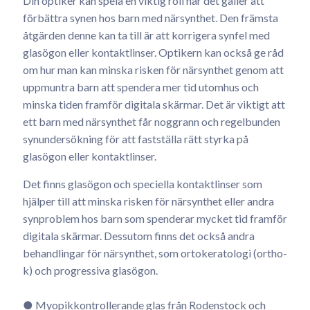
Din optiker kan spela en viktig roll när det gäller att
förbättra synen hos barn med närsynthet. Den främsta
åtgärden denne kan ta till är att korrigera synfel med
glasögon eller kontaktlinser. Optikern kan också ge råd
om hur man kan minska risken för närsynthet genom att
uppmuntra barn att spendera mer tid utomhus och
minska tiden framför digitala skärmar. Det är viktigt att
ett barn med närsynthet får noggrann och regelbunden
synundersökning för att fastställa rätt styrka på
glasögon eller kontaktlinser.
Det finns glasögon och speciella kontaktlinser som
hjälper till att minska risken för närsynthet eller andra
synproblem hos barn som spenderar mycket tid framför
digitala skärmar. Dessutom finns det också andra
behandlingar för närsynthet, som ortokeratologi (ortho-
k) och progressiva glasögon.
● Myopikkontrollerande glas från Rodenstock och