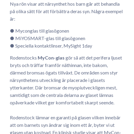
Nya rön visar att närsynthet hos barn går att behandla
på olika sätt för att förbättra deras syn. Några exempel
är:
● Myconglas till glasögonen
● MiYOSMART-glas till glasögonen
● Speciella kontaktlinser, MySight 1day
Rodenstocks
MyCon-glas
gör så att det perifera ljuset
bryts och träffar framför näthinnan, inte bakom,
därmed bromsas ögats tillväxt. De områden som styr
närsynthetens utveckling är placerade i glasets
ytterkanter. Där bromsar de myopiutveckligen mest,
samtidigt som de centrala delarna av glaset lämnas
opåverkade vilket ger komfortabelt skarpt seende.
Rodenstock lämnar en garanti på glasen vilken innebär
att om barnets syn ändrar sig inom ett år, byter vi ut
glasen utan kostnad. En klinisk studie visar att MyCon-