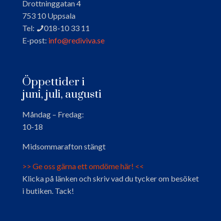
Drottninggatan 4
753 10 Uppsala
Tel:
018-10 33 11
E-post:
info@rediviva.se
Öppettider i
juni, juli, augusti
Måndag – Fredag:
10-18
Midsommarafton stängt
>> Ge oss gärna ett omdöme här! <<
Klicka på länken och skriv vad du tycker om besöket
i butiken. Tack!