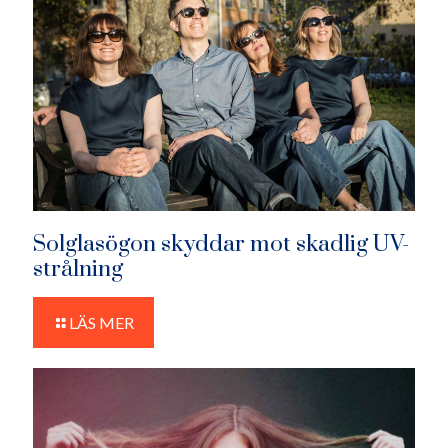
Solglasögon skyddar mot skadlig UV-
strålning
LÄS MER